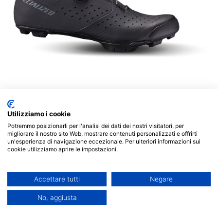
Utilizziamo i cookie
Specialized Recon 1.0 Gravel &
Potremmo posizionarli per l'analisi dei dati dei nostri visitatori, per
migliorare il nostro sito Web, mostrare contenuti personalizzati e offrirti
un'esperienza di navigazione eccezionale. Per ulteriori informazioni sui
Mountain
cookie utilizziamo aprire le impostazioni.
120,00
€
Accettare tutti
Negare
TAGLIA SCARPE
No, aggiusta
36
37
39
40
41
42