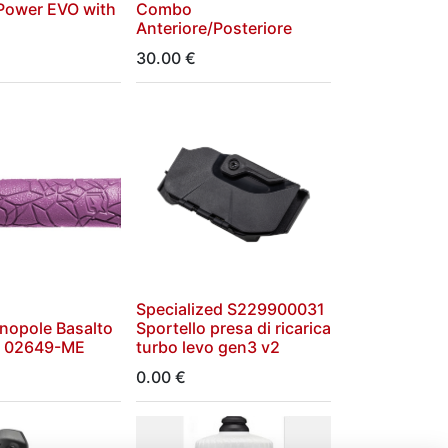
Power EVO with
Combo
Anteriore/Posteriore
30.00
€
Specialized S229900031
nopole Basalto
Sportello presa di ricarica
la 02649-ME
turbo levo gen3 v2
0.00
€