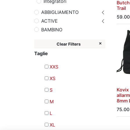
Integratori
Butche
Trail
ABBIGLIAMENTO
59.00
ACTIVE
BAMBINO
Clear Filters
Taglie
XXS
XS
Kovix
S
allar
8mm 
M
75.00
L
XL