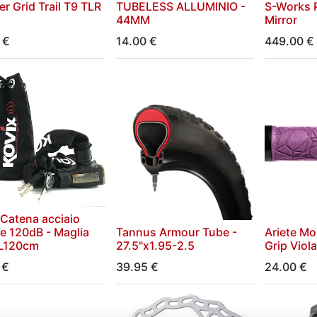
r Grid Trail T9 TLR
TUBELESS ALLUMINIO -
S-Works 
44MM
Mirror
€
14.00
€
449.00
€
 Catena acciaio
me 120dB - Maglia
Tannus Armour Tube -
Ariete Mo
L120cm
27.5"x1.95-2.5
Grip Vio
€
39.95
€
24.00
€