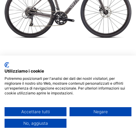
Utilizziamo i cookie
Potremmo posizionarli per l'analisi dei dati dei nostri visitatori, per
migliorare il nostro sito Web, mostrare contenuti personalizzati e offrirti
DIVERGE E5
un'esperienza di navigazione eccezionale. Per ulteriori informazioni sui
cookie utilizziamo aprire le impostazioni.
SMK/CLGRY/CHRM
Accettare tutti
Negare
1,190.00
€
1,400.00
€
No, aggiusta
TAGLIA BICICLETTE