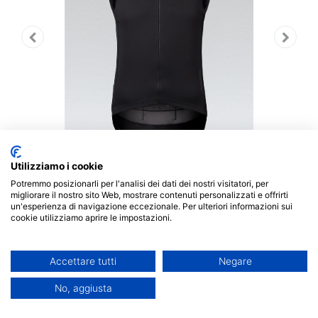
Utilizziamo i cookie
Potremmo posizionarli per l'analisi dei dati dei nostri visitatori, per
migliorare il nostro sito Web, mostrare contenuti personalizzati e offrirti
un'esperienza di navigazione eccezionale. Per ulteriori informazioni sui
Descrizione:
cookie utilizziamo aprire le impostazioni.
Modello tecnico invernale con tessuto a tre strati
Polartec® Windbloc™, che protegge da vento e
Accettare tutti
Negare
pioggia leggera senza compromettere la traspirabilità.
No, aggiusta
L'interno in microfleece mantiene il calore anche nelle