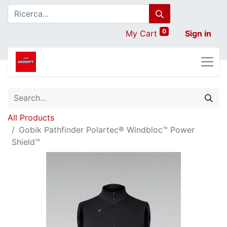
0
My Cart
Sign in
All Products
Gobik Pathfinder Polartec® Windbloc™ Power
Shield™