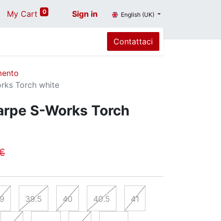
0
My Cart
Sign in
English (UK)
Contattaci
mento
rks Torch white
arpe S-Works Torch
€
9
39.5
40
40.5
41