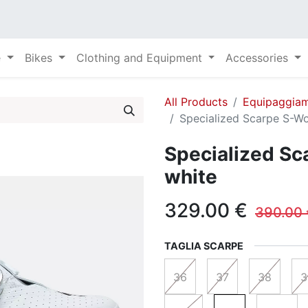
e
Bikes
Clothing and Equipment
Accessories
All Products
Equipaggia
Specialized Scarpe S-Wo
Specialized Sc
white
329.00
€
390.00
TAGLIA SCARPE
36
37
38
3