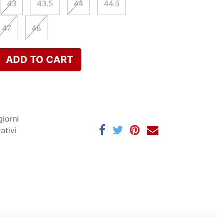
43
43.5
44
44.5
47
48
ADD TO CART
giorni
ativi