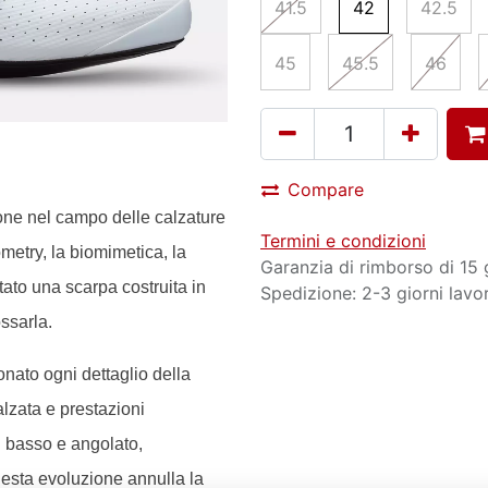
41.5
42
42.5
45
45.5
46
Compare
one nel campo delle calzature
Termini e condizioni
metry, la biomimetica, la
Garanzia di rimborso di 15 
tato una scarpa costruita in
Spedizione: 2-3 giorni lavor
ssarla.
onato ogni dettaglio della
lzata e prestazioni
l basso e angolato,
esta evoluzione annulla la