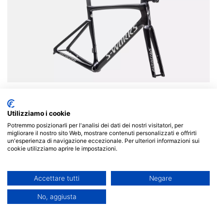
Utilizziamo i cookie
Potremmo posizionarli per l'analisi dei dati dei nostri visitatori, per
migliorare il nostro sito Web, mostrare contenuti personalizzati e offrirti
Perché dovresti scegliere tra aerodinamica e leggerezza,
un'esperienza di navigazione eccezionale. Per ulteriori informazioni sui
cookie utilizziamo aprire le impostazioni.
tra qualità di guida e velocità? E' semplice, non devi! Ecco
la Tarmac - sali in sella alla bici più leggera entro i limiti
Accettare tutti
Negare
posti dalla UCI, che è anche la più veloce. Tubazioni creati
No, aggiusta
con il nostro FreeFoil Shape Library formano il nuovo e