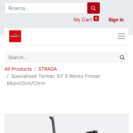
0
My Cart
Sign in
All Products
STRADA
Specialized Tarmac Sl7 S-Works Frmset
Blkprl/Grnt/Chrm