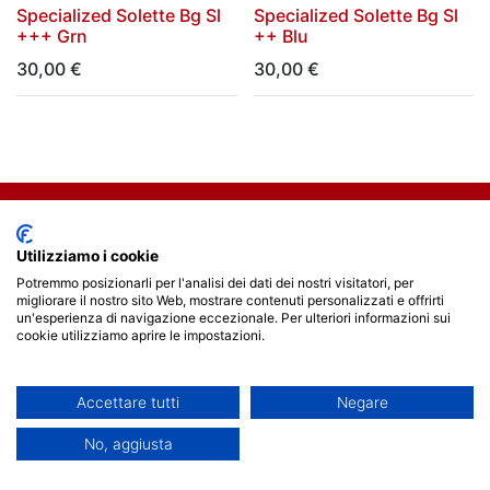
Specialized Solette Bg Sl
Specialized Solette Bg Sl
+++ Grn
++ Blu
30,00
€
30,00
€
Collegamenti utili
Utilizziamo i cookie
Potremmo posizionarli per l'analisi dei dati dei nostri visitatori, per
Home
migliorare il nostro sito Web, mostrare contenuti personalizzati e offrirti
Termini e condizioni
un'esperienza di navigazione eccezionale. Per ulteriori informazioni sui
cookie utilizziamo aprire le impostazioni.
Politica privacy
Contattaci
Accettare tutti
Negare
Entra in contatto con noi
No, aggiusta
Contattaci