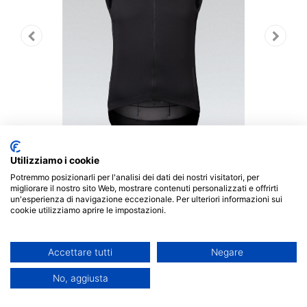
Utilizziamo i cookie
Potremmo posizionarli per l'analisi dei dati dei nostri visitatori, per
migliorare il nostro sito Web, mostrare contenuti personalizzati e offrirti
un'esperienza di navigazione eccezionale. Per ulteriori informazioni sui
Descrizione:
cookie utilizziamo aprire le impostazioni.
Modello tecnico invernale con tessuto a tre strati
Polartec® Windbloc™, che protegge da vento e
Accettare tutti
Negare
pioggia leggera senza compromettere la traspirabilità.
No, aggiusta
L'interno in microfleece mantiene il calore anche nelle