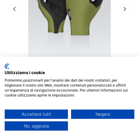
Utilizziamo i cookie
Potremmo posizionarli per l'analisi dei dati dei nostri visitatori, per
migliorare il nostro sito Web, mostrare contenuti personalizzati e offrirti
DESCRIZIONE:
un'esperienza di navigazione eccezionale. Per ulteriori informazioni sui
cookie utilizziamo aprire le impostazioni.
La costruzione minimalista e leggera offre
un'eccellente presa e protezione della mano. Con
Accettare tutti
Negare
tomaia in tessuto aerodinamico per ottimizzare il
flusso d'aria.
No, aggiusta
Palmo leggero e morbido al tatto.