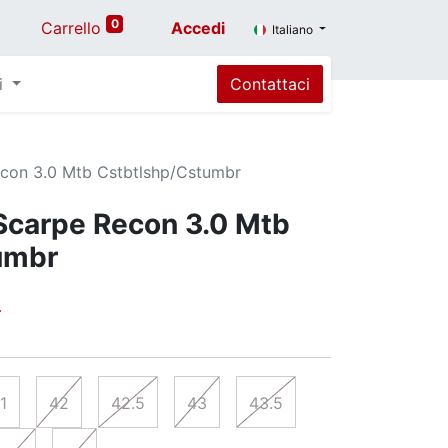
0
Carrello
Accedi
Italiano
i
Contattaci
econ 3.0 Mtb Cstbtlshp/Cstumbr
Scarpe Recon 3.0 Mtb
umbr
€
1
42
42.5
43
43.5