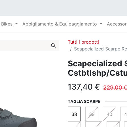
Bikes
Abbigliamento & Equipaggiamento
Accessor
Tutti i prodotti
Scapecialized Scarpe R
Scapecialized 
Cstbtlshp/Cst
137,40
€
229,00
TAGLIA SCARPE
38
39
40
4