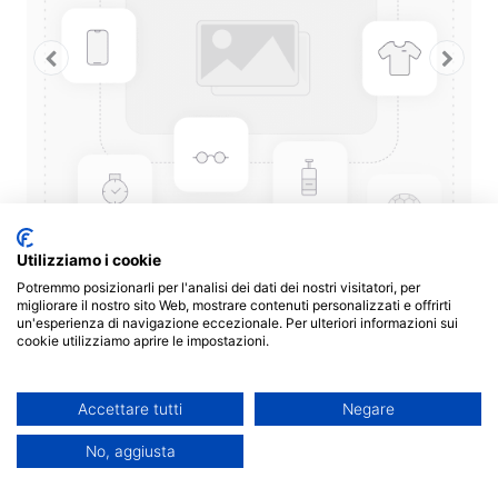
Utilizziamo i cookie
Potremmo posizionarli per l'analisi dei dati dei nostri visitatori, per
migliorare il nostro sito Web, mostrare contenuti personalizzati e offrirti
un'esperienza di navigazione eccezionale. Per ulteriori informazioni sui
La Rockhopper Sport non è fatta per rimanere ferma in
cookie utilizziamo aprire le impostazioni.
garage. Ad un prezzo abbordabile una bici di tutto rispetto
per divertirti in off-road.
Accettare tutti
Negare
No, aggiusta
A heart of gold, presented in our lightweight yet durable