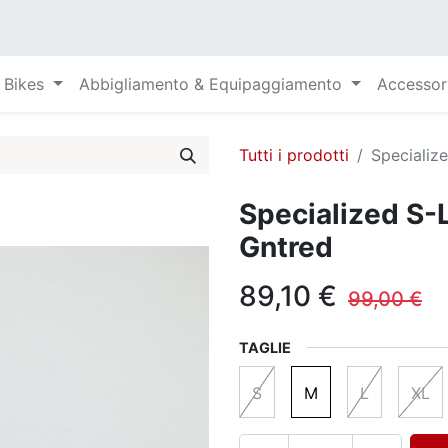
Bikes
Abbigliamento & Equipaggiamento
Accessor
Tutti i prodotti
Specializ
Specialized S-
Gntred
89,10
€
99,00
€
TAGLIE
S
M
L
XL