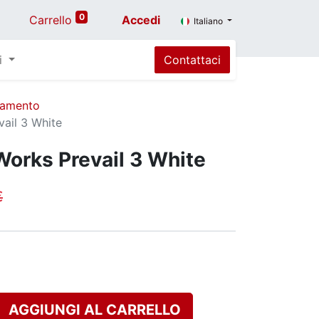
0
Carrello
Accedi
Italiano
i
Contattaci
iamento
vail 3 White
Works Prevail 3 White
€
AGGIUNGI AL CARRELLO